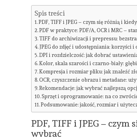
Spis treści
PDF, TIFF i JPEG – czym się różnią i kie
PDF w praktyce: PDF/A, OCR i MRC – st
TIFF do archiwizacji i prepressu: bezstr
JPEG do zdjęć i udostępniania: korzyści i
DPI i rozdzielczość: jak dobrać ustawieni
Kolor, skala szarości i czarno-biały: głęb
Kompresja i rozmiar pliku: jak znaleźć z
OCR, czyszczenie obrazu i metadane: uż
Rekomendacje: jak wybrać najlepszą op
Sprzęt i oprogramowanie: na co zwróc
Podsumowanie: jakość, rozmiar i użyt
PDF, TIFF i JPEG – czym s
wybrać