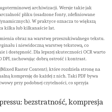
goterminowej archiwizacji. Wersje takie jak
czalność pliku (osadzone fonty, zdefiniowane
 dynamicznych). W praktyce oznacza to większą
kilka lub kilkanaście lat.
mienia obraz na warstwę przeszukiwalnego tekstu.
yginału i niewidoczną warstwę tekstową, co
e i dostępność. Dla lepszej skuteczności OCR warto
PI, zachowując dobrą ostrość i kontrast.
Mixed Raster Content), które rozdziela stronę na
ymalną kompresję do każdej z nich. Taki PDF bywa
wowy przy podobnej czytelności, co sprzyja
epressu: bezstratność, kompresja