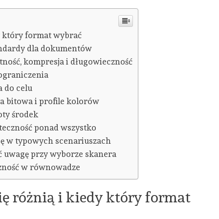
dy który format wybrać
andardy dla dokumentów
atność, kompresja i długowieczność
 ograniczenia
a do celu
ia bitowa i profile kolorów
łoty środek
yteczność ponad wszystko
cję w typowych scenariuszach
ić uwagę przy wyborze skanera
eczność w równowadze
ię różnią i kiedy który format