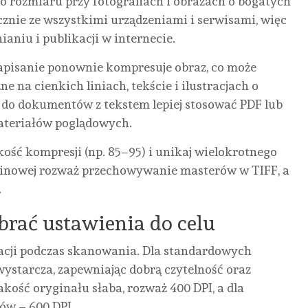
do rozmiaru przy fotografiach i obrazach o bogatych
cznie ze wszystkimi urządzeniami i serwisami, więc
aniu i publikacji w internecie.
zapisanie ponownie kompresuje obraz, co może
 na cienkich liniach, tekście i ilustracjach o
o do dokumentów z tekstem lepiej stosować PDF lub
materiałów poglądowych.
kość kompresji (np. 85–95) i unikaj wielokrotnego
minowej rozważ przechowywanie masterów w TIFF, a
.
obrać ustawienia do celu
rmacji podczas skanowania. Dla standardowych
starcza, zapewniając dobrą czytelność oraz
akość oryginału słaba, rozważ 400 DPI, a dla
ów – 600 DPI.