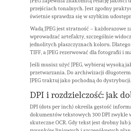
JPEG zapewnia znakomitą relację jakości 
przejściach tonalnych. Jest zgodny prakty
świetnie sprawdza się w szybkim udostępni
Wadą JPEG jest stratność – każdorazowe 
wprowadzać artefakty, szczególnie widoczne
jednolitych płaszczyznach koloru. Dlateg
TIFF, a JPEG rezerwować dla fotografii i 
Jeśli musisz użyć JPEG, wybieraj wysoką ja
przetwarzania. Do archiwizacji długoter
JPEG traktuj jako pochodną do dystrybucji
DPI i rozdzielczość: jak d
DPI (dots per inch) określa gęstość info
dokumentów tekstowych 300 DPI zwykle wy
skuteczne OCR. Gdy tekst jest drobny lub j
rysunków liniowych i szczegółowych plan