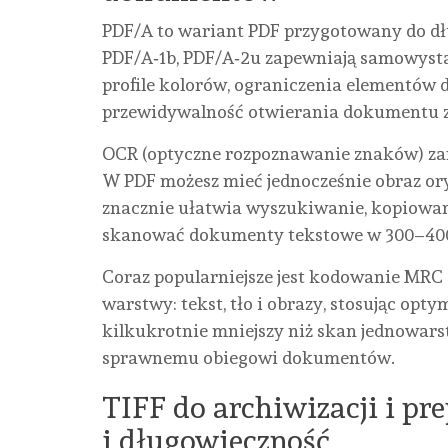
PDF/A to wariant PDF przygotowany do dłu
PDF/A‑1b, PDF/A‑2u zapewniają samowystar
profile kolorów, ograniczenia elementów
przewidywalność otwierania dokumentu za 
OCR (optyczne rozpoznawanie znaków) za
W PDF możesz mieć jednocześnie obraz or
znacznie ułatwia wyszukiwanie, kopiowani
skanować dokumenty tekstowe w 300–400 D
Coraz popularniejsze jest kodowanie MRC (
warstwy: tekst, tło i obrazy, stosując opt
kilkukrotnie mniejszy niż skan jednowarst
sprawnemu obiegowi dokumentów.
TIFF do archiwizacji i pr
i długowieczność