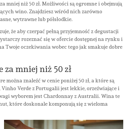
a mniej niż 50 zł. Możliwości są ogromne i obejmują
jących wino. Znajdziesz wśród nich zarówno
 jasne, wytrawne lub półsłodkie.
uje, że aby czerpać pełną przyjemność z degustacji
starczy rozeznać się w ofercie dostępnej na rynku i
 na Twoje oczekiwania wobec tego jak smakuje dobre
za mniej niż 50 zł
e można znaleźć w cenie poniżej 50 zł, a które są
inho Verde z Portugalii jest lekkie, orzeźwiające i
gi wyborem jest Chardonnay z Australii. Wina te
nut, które doskonale komponują się z wieloma