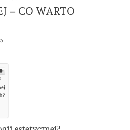
J – CO WARTO
25
?
nej
ch?
gii estetycznej?