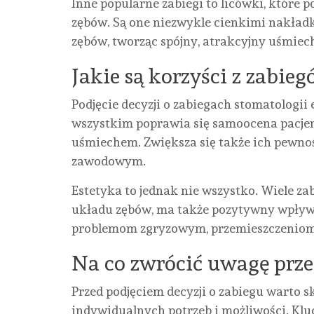
Inne popularne zabiegi to licówki, które p
zębów. Są one niezwykle cienkimi nakładk
zębów, tworząc spójny, atrakcyjny uśmiec
Jakie są korzyści z zabie
Podjęcie decyzji o zabiegach stomatologii 
wszystkim poprawia się samoocena pacjen
uśmiechem. Zwiększa się także ich pewnoś
zawodowym.
Estetyka to jednak nie wszystko. Wiele za
układu zębów, ma także pozytywny wpływ 
problemom zgryzowym, przemieszczeniom z
Na co zwrócić uwagę prze
Przed podjęciem decyzji o zabiegu warto sk
indywidualnych potrzeb i możliwości. Kluc