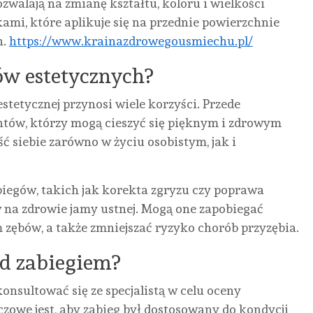
ozwalają na zmianę kształtu, koloru i wielkości
ami, które aplikuje się na przednie powierzchnie
h.
https://www.krainazdrowegousmiechu.pl/
gów estetycznych?
estetycznej przynosi wiele korzyści. Przede
tów, którzy mogą cieszyć się pięknym i zdrowym
ć siebie zarówno w życiu osobistym, jak i
biegów, takich jak korekta zgryzu czy poprawa
na zdrowie jamy ustnej. Mogą one zapobiegać
ębów, a także zmniejszać ryzyko chorób przyzębia.
d zabiegiem?
onsultować się ze specjalistą w celu oceny
zowe jest, aby zabieg był dostosowany do kondycji